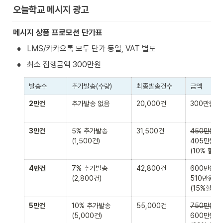
오늘학교 메시지 광고
메시지 상품 프로모션 단가표
•
LMS/카카오톡 모두 단가 동일, VAT 별도
•
최소 집행금액 300만원
발송수
추가발송(수량)
최종발송건수
금액
2만건
추가발송 없음

20,000건
300만원
3만건
5% 추가발송

31,500건
450만원
(1,500건)
405만원
(10% 할인)
4만건
7% 추가발송

42,800건
600만원
(2,800건)
510만원

(15%할인)
5만건
10% 추가발송

55,000건
750만원
(5,000건)
600만원
